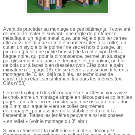
Avant de procéder au montage de ces bâtiments, il convient
de réunir le matériel suivant : une règle de préférence
métallique, un réglet métallique, une règle d’écolier carrée
elle aussi métallique (afin d’être insensibles à la colle), un
cutter, un stylo à bille pointe fine sec et hors d’usage, un
pinceau (plutôt une petite brosse) de la colle type UHU à
bague noire, qui pour la circonstance, permet un ajustage
par glissement, un tapis de découpe, et, en option, un bloc
de bois dur à faces bien dressées (voir Clés pour le train
miniature n°1, page 18). On se référera aussi aux différents
montages de "Clés" déjà publiés, les techniques de
construction étant sensiblement toujours les mêmes (ex.
Clés n°53)
Comme la plupart des découpages de « Clés », vous avez
le choix entre un montage simple en découpant et collant les
pages centrales, ou en construisant une ossature en carton
de 2 mm sur laquelle vient se coller ces mêmes
découpages, pour assurer de la stabilité et du relief à
l’ensemble. Toutes les fenêtres peuvent ainsi est posées
e
« en relief » (voir le montage du 3
abri)
Si vous choisissez la méthode « simple », découpez.