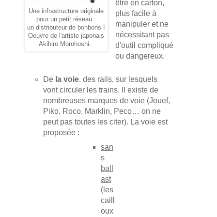
être en carton,
Une infrastructure originale
plus facile à
pour un petit réseau :
manipuler et ne
un distributeur de bonbons !
nécessitant pas
Oeuvre de l'artiste japonais
Akihiro Morohoshi.
d'outil compliqué
ou dangereux.
De
la voie
, des rails, sur lesquels
vont circuler les trains. Il existe de
nombreuses marques de voie (Jouef,
Piko, Roco, Marklin, Peco… on ne
peut pas toutes les citer). La voie est
proposée :
san
s
ball
ast
(les
caill
oux