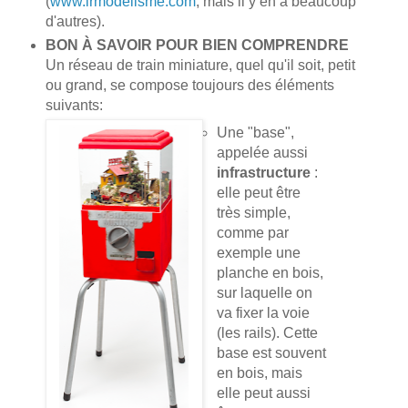
(
www.lrmodelisme.com
, mais il y en a beaucoup
d'autres).
BON À SAVOIR POUR BIEN COMPRENDRE
Un réseau de train miniature, quel qu'il soit, petit
ou grand, se compose toujours des éléments
suivants:
Une "base",
appelée aussi
infrastructure
:
elle peut être
très simple,
comme par
exemple une
planche en bois,
sur laquelle on
va fixer la voie
(les rails). Cette
base est souvent
en bois, mais
elle peut aussi