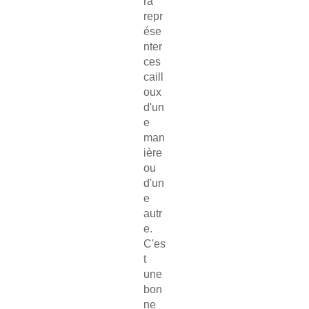
ra
repr
ése
nter
ces
caill
oux
d'un
e
man
ière
ou
d'un
e
autr
e.
C'es
t
une
bon
ne