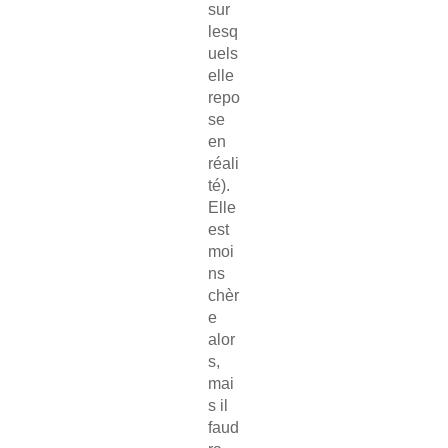
sur
lesq
uels
elle
repo
se
en
réali
té).
Elle
est
moi
ns
chèr
e
alor
s,
mai
s il
faud