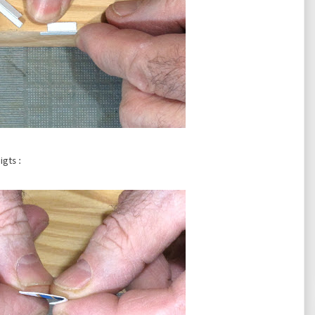
igts :