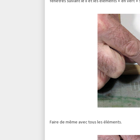
fenêtres suivant le II et les éléments « en vert » su
Faire de même avec tous les éléments.